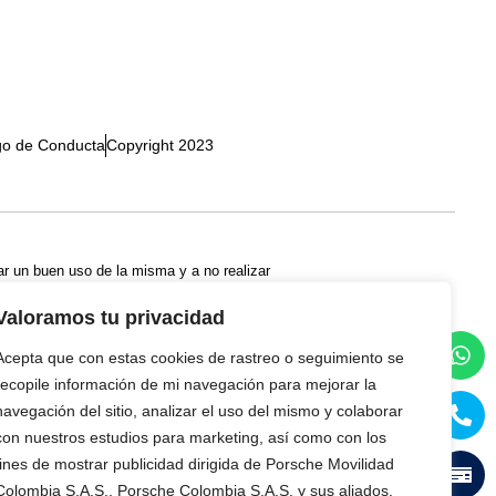
go de Conducta
Copyright 2023
ar un buen uso de la misma y a no realizar
 y del contenido del Sitio Web será
 de las autoridades pertinentes.
Valoramos tu privacidad
servicios o contenidos, ni de que ésta sea
Acepta que con estas cookies de rastreo o seguimiento se
recopile información de mi navegación para mejorar la
navegación del sitio, analizar el uso del mismo y colaborar
con nuestros estudios para marketing, así como con los
fines de mostrar publicidad dirigida de Porsche Movilidad
Colombia S.A.S., Porsche Colombia S.A.S. y sus aliados.