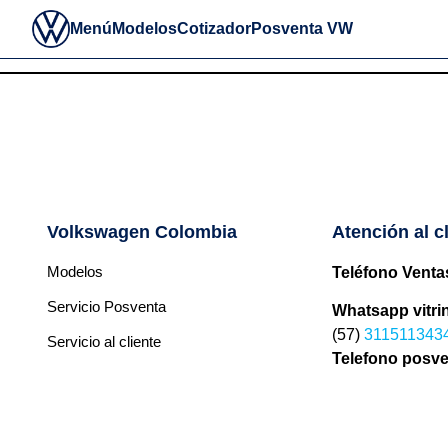
Categorías modelo
Menú
Modelos
Cotizador
Posventa VW
Volkswagen Colombia
Atención al c
Modelos
Teléfono Venta
Servicio Posventa
Whatsapp vitri
(57)
311511343
Servicio al cliente
Telefono posv