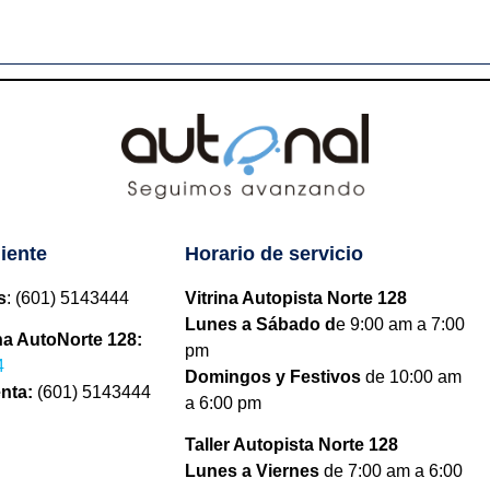
s:
Small Pick Up
liente
Horario de servicio
s
: (601) 5143444
Vitrina Autopista Norte 128
Lunes a Sábado d
e 9:00 am a 7:00
na AutoNorte 128:
pm
4
Domingos y Festivos
de 10:00 am
enta:
(601) 5143444
a 6:00 pm
Taller Autopista Norte 128
Lunes a Viernes
de 7:00 am a 6:00