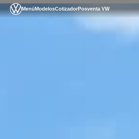
Menú
Modelos
Cotizador
Posventa VW
Negocios Corporat